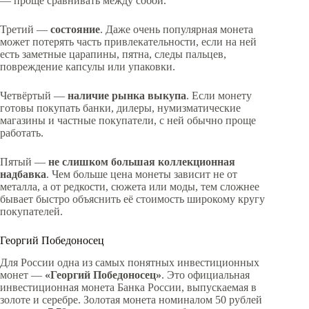
— проще сравнивать между собой.
Третий —
состояние
. Даже очень популярная монета
может потерять часть привлекательности, если на ней
есть заметные царапины, пятна, следы пальцев,
повреждение капсулы или упаковки.
Четвёртый —
наличие рынка выкупа
. Если монету
готовы покупать банки, дилеры, нумизматические
магазины и частные покупатели, с ней обычно проще
работать.
Пятый —
не слишком большая коллекционная
надбавка
. Чем больше цена монеты зависит не от
металла, а от редкости, сюжета или моды, тем сложнее
бывает быстро объяснить её стоимость широкому кругу
покупателей.
Георгий Победоносец
Для России одна из самых понятных инвестиционных
монет —
«Георгий Победоносец»
. Это официальная
инвестиционная монета Банка России, выпускаемая в
золоте и серебре. Золотая монета номиналом 50 рублей